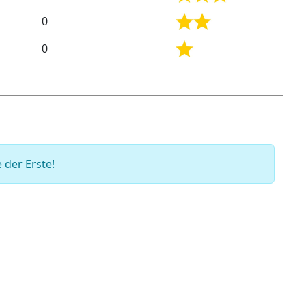
0
0
 der Erste!