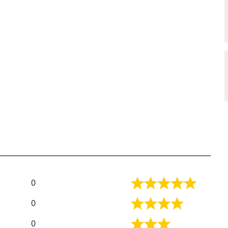
0
0
0