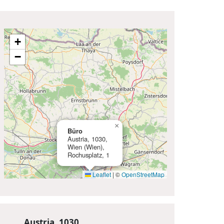
+
−
×
Büro
Austria, 1030,
Wien (Wien),
Rochusplatz, 1
Leaflet
|
©
OpenStreetMap
Austria, 1030,