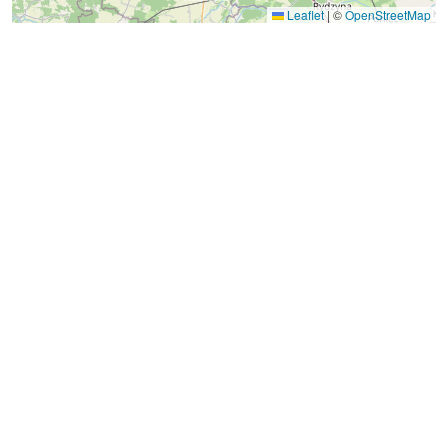
Leaflet
|
©
OpenStreetMap