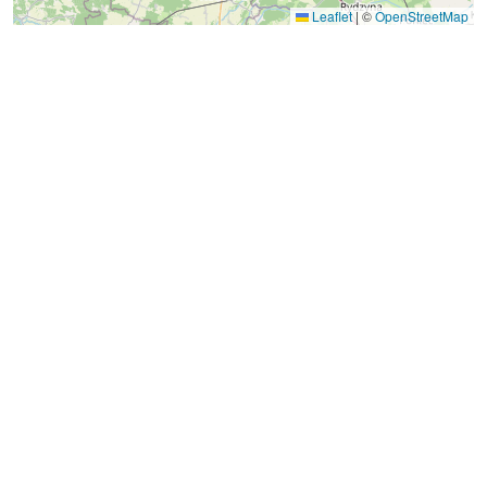
Leaflet
|
©
OpenStreetMap