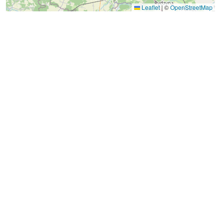
Leaflet
|
©
OpenStreetMap