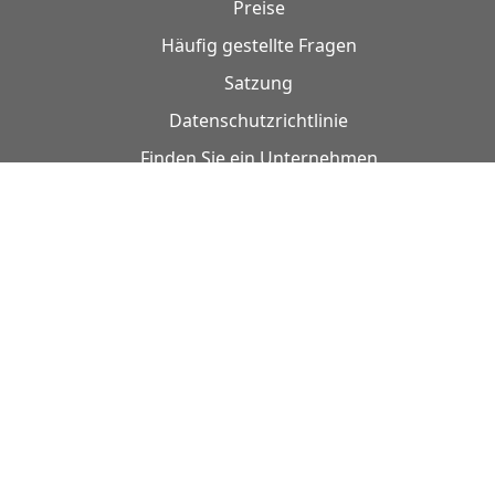
Preise
Häufig gestellte Fragen
Satzung
Datenschutzrichtlinie
Finden Sie ein Unternehmen
Kontakt
Rückgaberecht
© Fenix Trading sp. z o.o. Alle Rechte vorbehalten.
UNSERE PARTNER
Baza firm Polskich
Deutschlands Unternehmensverzeichni